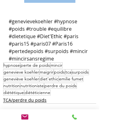
#genevievekoehler
#hypnose
#poids
#trouble
#equilibre
#dietetique
#Diet
'Ethic 
#paris
#paris15
#paris07
#Paris16
#pertedepoids
#surpoids
#mincir
#mincirsansregime
hypnose
perte de poids
mincir
genevieve koehler
maigrir
poids
tca
surpoids
geneviève koehler
diet'ethic
emilie fumet
nutrition
nutritioniste
perdre du poids
diététique
diététicienne
TCA/perdre du poids