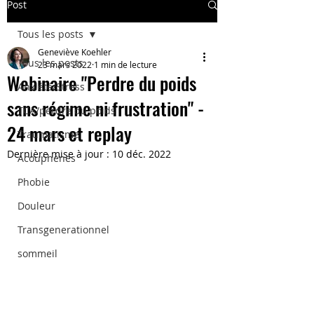
Post
Tous les posts
Geneviève Koehler
Tous les posts
23 mars 2022
1 min de lecture
Webinaire "Perdre du poids
Anxiété/Stress
sans régime ni frustration" -
TCA/perdre du poids
24 mars et replay
Traumatisme
Dernière mise à jour :
10 déc. 2022
Acouphènes
Phobie
Douleur
Transgenerationnel
sommeil