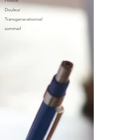
Phobie
Douleur
Transgenerationnel
sommeil