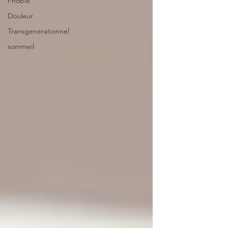
Phobie
Douleur
Transgenerationnel
sommeil