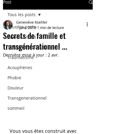
Post
Tous les posts
Geneviève Koehler
Tous les posts
7 janv. 2019
1 min de lecture
Secrets de famille et
Anxiété/Stress
transgénérationnel ...
TCA/perdre du poids
Dernière mise à jour :
2 avr.
Traumatisme
Acouphènes
Phobie
Douleur
Transgenerationnel
sommeil
 Vous vous êtes construit avec 