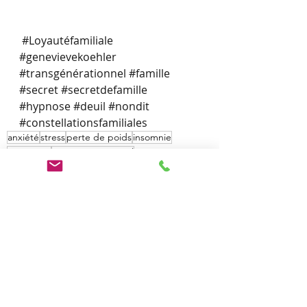
#Loyautéfamiliale
#genevievekoehler
#transgénérationnel
#famille
#secret
#secretdefamille
#hypnose
#deuil
#nondit
#constellationsfamiliales
anxiété
stress
perte de poids
insomnie
evitement
transgénérationnel
constellations familiales
Transgenerationnel
Anxiété/Stress
TCA/perdre du poids