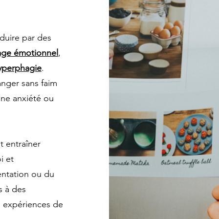
duire par des
age émotionnel
,
yperphagie
.
nger sans faim
une anxiété ou
t entraîner
i et
entation ou du
s à des
 expériences de