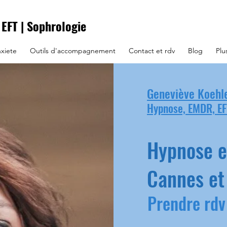
EFT
|
Sophrologie
nxiete
Outils d'accompagnement
Contact et rdv
Blog
Plu
Geneviève Koehl
Hypnose, EMDR, EF
Hypnose e
Cannes et
Prendre rdv