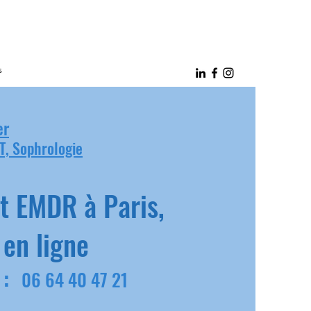
s
er
T, Sophrologie
t EMDR à Paris,
 en ligne
 :
06 64 40 47 21