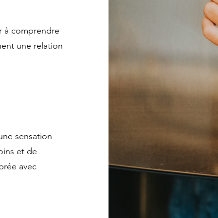
r à comprendre
ent une relation
 une sensation
oins et de
ibrée avec