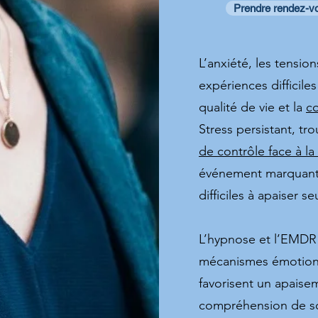
Prendre rendez-v
L’anxiété, les tensio
expériences difficil
qualité de vie et la
co
Stress persistant, t
de contrôle face à la
événement marquant 
difficiles à apaiser seu
L’hypnose et l’EMDR 
mécanismes émotionn
favorisent un apaise
compréhension de so