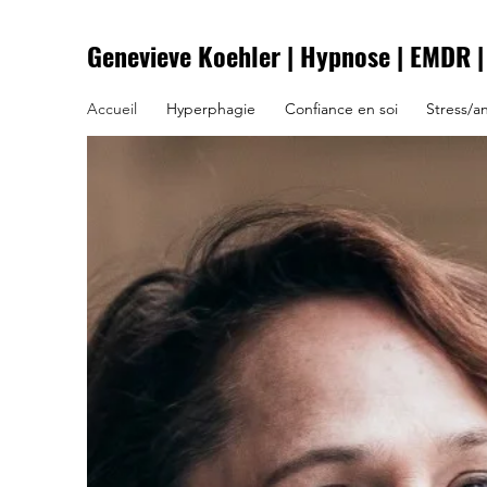
Genevieve Koehler | Hypnose | EMDR
|
Accueil
Hyperphagie
Confiance en soi
Stress/a