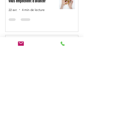
vous empêchent d'avancer
22 avr.
4 min de lecture
Hyperphagie et compulsions
alimentaires : une nouvelle page
d’accompagnement par hypnose
25 mars
1 min de lecture
Les 3 raisons de commencer l'hypnose
et l'EMDR
7 mars
1 min de lecture