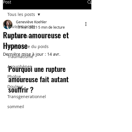
Post
Tous les posts
Geneviève Koehler
Tous les posts
10 févr. 2021
5 min de lecture
Rupture amoureuse et
Anxiété/Stress
Hypnose
TCA/perdre du poids
Dernière mise à jour :
14 avr.
Traumatisme
Pourquoi une rupture 
Acouphènes
Phobie
amoureuse fait autant 
Douleur
souffrir ?
Transgenerationnel
sommeil